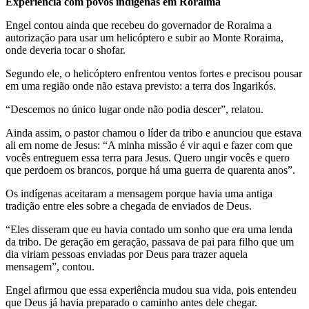
Experiência com povos indígenas em Roraima
Engel contou ainda que recebeu do governador de Roraima a
autorização para usar um helicóptero e subir ao Monte Roraima,
onde deveria tocar o shofar.
Segundo ele, o helicóptero enfrentou ventos fortes e precisou pousar
em uma região onde não estava previsto: a terra dos Ingarikós.
“Descemos no único lugar onde não podia descer”, relatou.
Ainda assim, o pastor chamou o líder da tribo e anunciou que estava
ali em nome de Jesus: “A minha missão é vir aqui e fazer com que
vocês entreguem essa terra para Jesus. Quero ungir vocês e quero
que perdoem os brancos, porque há uma guerra de quarenta anos”.
Os indígenas aceitaram a mensagem porque havia uma antiga
tradição entre eles sobre a chegada de enviados de Deus.
“Eles disseram que eu havia contado um sonho que era uma lenda
da tribo. De geração em geração, passava de pai para filho que um
dia viriam pessoas enviadas por Deus para trazer aquela
mensagem”, contou.
Engel afirmou que essa experiência mudou sua vida, pois entendeu
que Deus já havia preparado o caminho antes dele chegar.