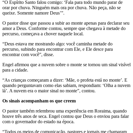
“O Espírito Santo falou comigo: ‘Fala para todo mundo parar de
orar por chuva. Ninguém mais ora por chuva. Não peça, não se
queixe. Somente namore Deus’”.
O pastor disse que passou a subir ao monte apenas para declarar seu
amor a Deus. Conforme contou, sempre que chegava à metade do
percurso, começava a chover naquele local.
“Deus estava me mostrando algo: você caminha metade do
percurso, subindo para encontrar com Ele, e Ele desce para
encontrar com você”, disse.
Engel afirmou que a nuvem sobre o monte se tornou um sinal visível
para a cidade.
“As crianças começaram a dizer: ‘Mãe, o profeta está no monte’. E
quando perguntavam como elas sabiam, respondiam: ‘Olha a nuvem
lá’. A nuvem
era o maior sinal no monte”, contou.
Os sinais acompanham os que creem
O pastor também relembrou uma experiência em Roraima, quando
houve três anos de seca. Engel contou que Deus o enviou para falar
com o governador do estado na época.
“Todos os meios de comunicação, pastores e jornais me chamaram