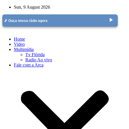
Skip
Sun, 9 August 2026
to
content
play_arrow
🎵 Ouça nossa rádio agora
Home
Video
Multimídia
Tv Flórida
Radio Ao vivo
Fale com a Arca