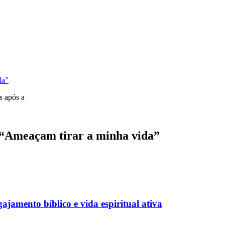
da”
s após a
: “Ameaçam tirar a minha vida”
jamento bíblico e vida espiritual ativa