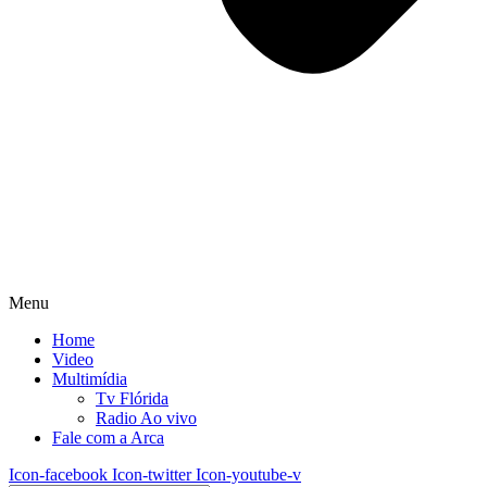
Menu
Home
Video
Multimídia
Tv Flórida
Radio Ao vivo
Fale com a Arca
Icon-facebook
Icon-twitter
Icon-youtube-v