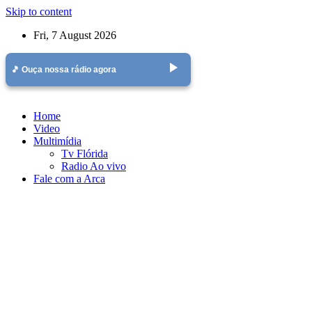
Skip to content
Fri, 7 August 2026
play_arrow
🎵 Ouça nossa rádio agora
Home
Video
Multimídia
Tv Flórida
Radio Ao vivo
Fale com a Arca