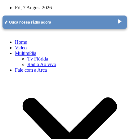
Skip
Fri, 7 August 2026
to
content
play_arrow
🎵 Ouça nossa rádio agora
Home
Video
Multimídia
Tv Flórida
Radio Ao vivo
Fale com a Arca