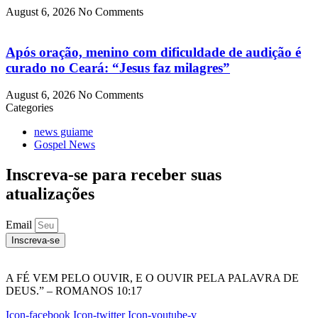
August 6, 2026
No Comments
Após oração, menino com dificuldade de audição é
curado no Ceará: “Jesus faz milagres”
August 6, 2026
No Comments
Categories
news guiame
Gospel News
Inscreva-se para receber suas
atualizações
Email
Inscreva-se
A FÉ VEM PELO OUVIR, E O OUVIR PELA PALAVRA DE
DEUS.” – ROMANOS 10:17
Icon-facebook
Icon-twitter
Icon-youtube-v