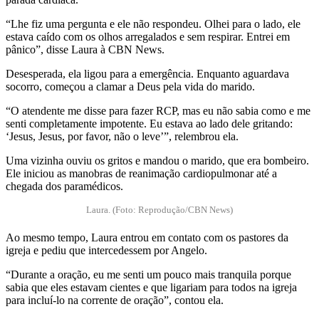
“Lhe fiz uma pergunta e ele não respondeu. Olhei para o lado, ele
estava caído com os olhos arregalados e sem respirar. Entrei em
pânico”, disse Laura à CBN News.
Desesperada, ela ligou para a emergência. Enquanto aguardava
socorro, começou a clamar a Deus pela vida do marido.
“O atendente me disse para fazer RCP, mas eu não sabia como e me
senti completamente impotente. Eu estava ao lado dele gritando:
‘Jesus, Jesus, por favor, não o leve’”, relembrou ela.
Uma vizinha ouviu os gritos e mandou o marido, que era bombeiro.
Ele iniciou as manobras de reanimação cardiopulmonar até a
chegada dos paramédicos.
Laura. (Foto: Reprodução/CBN News)
Ao mesmo tempo, Laura entrou em contato com os pastores da
igreja e pediu que intercedessem por Angelo.
“Durante a oração, eu me senti um pouco mais tranquila porque
sabia que eles estavam cientes e que ligariam para todos na igreja
para incluí-lo na corrente de oração”, contou ela.