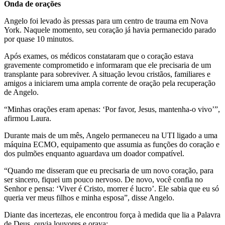
Onda de orações
Angelo foi levado às pressas para um centro de trauma em Nova
York. Naquele momento, seu coração já havia permanecido parado
por quase 10 minutos.
Após exames, os médicos constataram que o coração estava
gravemente comprometido e informaram que ele precisaria de um
transplante para sobreviver. A situação levou cristãos, familiares e
amigos a iniciarem uma ampla corrente de oração pela recuperação
de Angelo.
“Minhas orações eram apenas: ‘Por favor, Jesus, mantenha-o vivo’”,
afirmou Laura.
Durante mais de um mês, Angelo permaneceu na UTI ligado a uma
máquina ECMO, equipamento que assumia as funções do coração e
dos pulmões enquanto aguardava um doador compatível.
“Quando me disseram que eu precisaria de um novo coração, para
ser sincero, fiquei um pouco nervoso. De novo, você confia no
Senhor e pensa: ‘Viver é Cristo, morrer é lucro’. Ele sabia que eu só
queria ver meus filhos e minha esposa”, disse Angelo.
Diante das incertezas, ele encontrou força à medida que lia a Palavra
de Deus, ouvia louvores e orava: