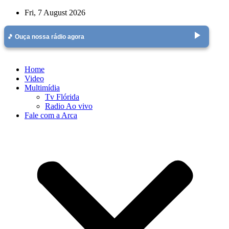
Skip
Fri, 7 August 2026
to
content
play_arrow
🎵 Ouça nossa rádio agora
Home
Video
Multimídia
Tv Flórida
Radio Ao vivo
Fale com a Arca