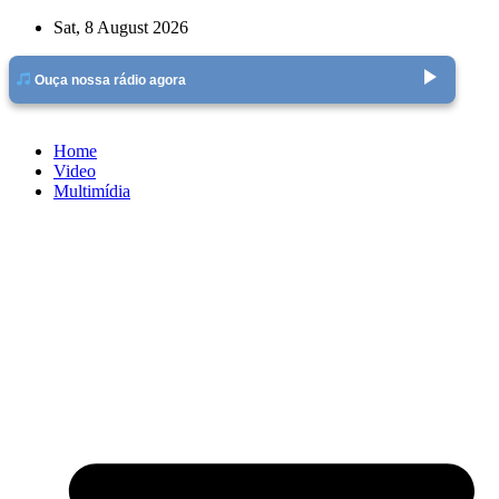
Skip
Sat, 8 August 2026
to
content
play_arrow
Ouça nossa rádio agora
Home
Video
Multimídia