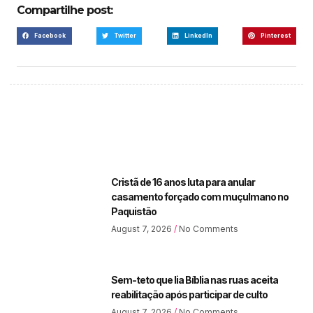
Compartilhe post:
Facebook
Twitter
LinkedIn
Pinterest
Cristã de 16 anos luta para anular
casamento forçado com muçulmano no
Paquistão
August 7, 2026
No Comments
Sem-teto que lia Bíblia nas ruas aceita
reabilitação após participar de culto
August 7, 2026
No Comments