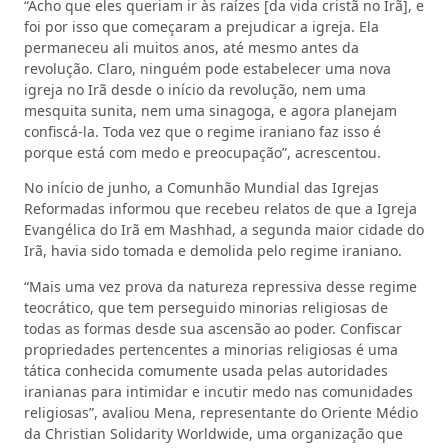
“Acho que eles queriam ir às raízes [da vida cristã no Irã], e
foi por isso que começaram a prejudicar a igreja. Ela
permaneceu ali muitos anos, até mesmo antes da
revolução. Claro, ninguém pode estabelecer uma nova
igreja no Irã desde o início da revolução, nem uma
mesquita sunita, nem uma sinagoga, e agora planejam
confiscá-la. Toda vez que o regime iraniano faz isso é
porque está com medo e preocupação”, acrescentou.
No início de junho, a Comunhão Mundial das Igrejas
Reformadas informou que recebeu relatos de que a Igreja
Evangélica do Irã em Mashhad, a segunda maior cidade do
Irã, havia sido tomada e demolida pelo regime iraniano.
“Mais uma vez prova da natureza repressiva desse regime
teocrático, que tem perseguido minorias religiosas de
todas as formas desde sua ascensão ao poder. Confiscar
propriedades pertencentes a minorias religiosas é uma
tática conhecida comumente usada pelas autoridades
iranianas para intimidar e incutir medo nas comunidades
religiosas”, avaliou Mena, representante do Oriente Médio
da Christian Solidarity Worldwide, uma organização que