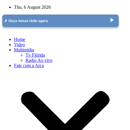
Skip
Thu, 6 August 2026
to
content
play_arrow
🎵 Ouça nossa rádio agora
Home
Video
Multimídia
Tv Flórida
Radio Ao vivo
Fale com a Arca