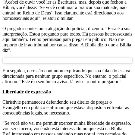
“Acabei de ouvir você ler as Escrituras, mas, depois que fechou a
Bíblia, você disse: ‘Se você continuar a praticar sua maldade, não
entrará no Reino de Deus’. Isso claramente está direcionado aos
homossexuais aqui”, relatou o militar.
O pregador contestou a alegação do policial, dizendo: “Essa é a sua
interpretação. Estou pregando para todos. Há pessoas heterossexuais
aqui também. Tenho permissão para pregar em público. Não me
importo de ir ao tribunal por causa disso. A Bíblia diz o que a Bíblia
diz”.
Em seguida, o cristão continuou explicando que sua fala não estava
direcionada para nenhum grupo específico. No entanto, o policial
afirmou: “Este é o seu único aviso. Já avisei o outro pregador”.
Liberdade de expressão
Christivie permaneceu defendendo seu direito de pregar o
Evangelho em público e afirmou que estava disposto a enfrentar as
consequências legais, se necessário.
“Se você não vai me permitir exercer minha liberdade de expressão,
vou ser sincero, você não está interessado no que está na Bíblia.
Está interessado em pessoas andando nuas por aí, nos pecados do