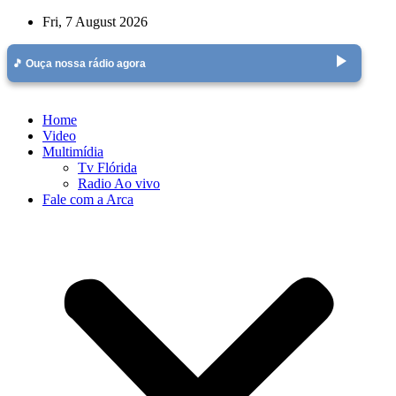
Skip
Fri, 7 August 2026
to
content
play_arrow
🎵 Ouça nossa rádio agora
Home
Video
Multimídia
Tv Flórida
Radio Ao vivo
Fale com a Arca