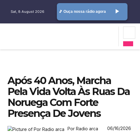
play_arrow
Sat, 8 August 2026
🎵 Ouça nossa rádio agora
Após 40 Anos, Marcha
Pela Vida Volta Às Ruas Da
Noruega Com Forte
Presença De Jovens
06/16/2026
Por Radio arca