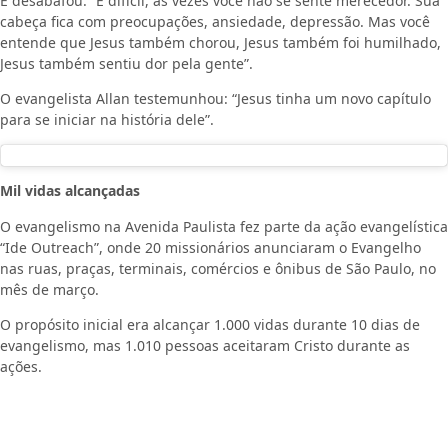
E desabafou: “É difícil, às vezes você não se sente merecedor. Sua
cabeça fica com preocupações, ansiedade, depressão. Mas você
entende que Jesus também chorou, Jesus também foi humilhado,
Jesus também sentiu dor pela gente”.
O evangelista Allan testemunhou: “Jesus tinha um novo capítulo
para se iniciar na história dele”.
Mil vidas alcançadas
O evangelismo na Avenida Paulista fez parte da ação evangelística
“Ide Outreach”, onde 20 missionários anunciaram o Evangelho
nas ruas, praças, terminais, comércios e ônibus de São Paulo, no
mês de março.
O propósito inicial era alcançar 1.000 vidas durante 10 dias de
evangelismo, mas 1.010 pessoas aceitaram Cristo durante as
ações.