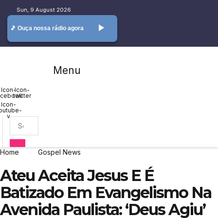
Skip
Sun, 9 August 2026
to
content
play_arrow
🎵 Ouça nossa rádio agora
Menu
Icon-
Icon-
acebook
twitter
Icon-
outube-
v
Home
Gospel News
Ateu Aceita Jesus E É
Batizado Em Evangelismo Na
Avenida Paulista: ‘Deus Agiu’