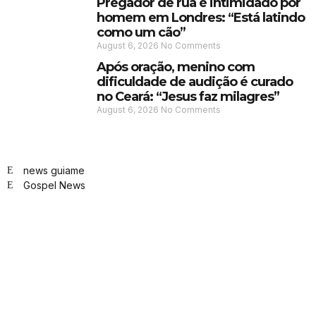
Pregador de rua é intimidado por
homem em Londres: “Está latindo
como um cão”
August 6, 2026
No Comments
Após oração, menino com
dificuldade de audição é curado
no Ceará: “Jesus faz milagres”
August 6, 2026
No Comments
news guiame
Gospel News