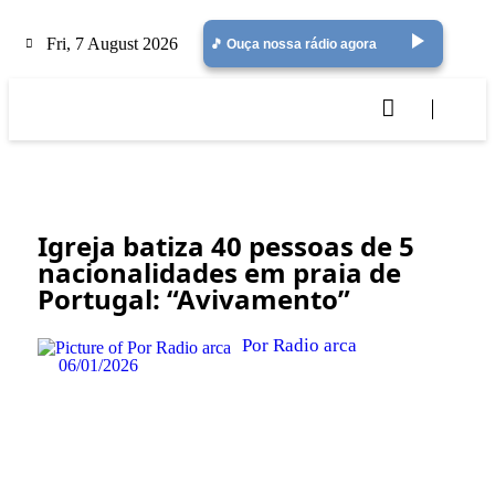
play_arrow
Fri, 7 August 2026
🎵 Ouça nossa rádio agora
Igreja batiza 40 pessoas de 5
nacionalidades em praia de
Portugal: “Avivamento”
Por Radio arca
06/01/2026