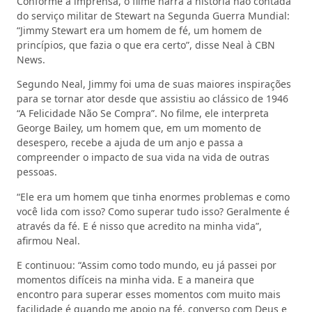
Conforme a imprensa, o filme narra a história não contada
do serviço militar de Stewart na Segunda Guerra Mundial:
“Jimmy Stewart era um homem de fé, um homem de
princípios, que fazia o que era certo”, disse Neal à CBN
News.
Segundo Neal, Jimmy foi uma de suas maiores inspirações
para se tornar ator desde que assistiu ao clássico de 1946
“A Felicidade Não Se Compra”. No filme, ele interpreta
George Bailey, um homem que, em um momento de
desespero, recebe a ajuda de um anjo e passa a
compreender o impacto de sua vida na vida de outras
pessoas.
“Ele era um homem que tinha enormes problemas e como
você lida com isso? Como superar tudo isso? Geralmente é
através da fé. E é nisso que acredito na minha vida”,
afirmou Neal.
E continuou: “Assim como todo mundo, eu já passei por
momentos difíceis na minha vida. E a maneira que
encontro para superar esses momentos com muito mais
facilidade é quando me apoio na fé, converso com Deus e