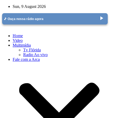
Skip
Sun, 9 August 2026
to
content
play_arrow
🎵 Ouça nossa rádio agora
Home
Video
Multimídia
Tv Flórida
Radio Ao vivo
Fale com a Arca