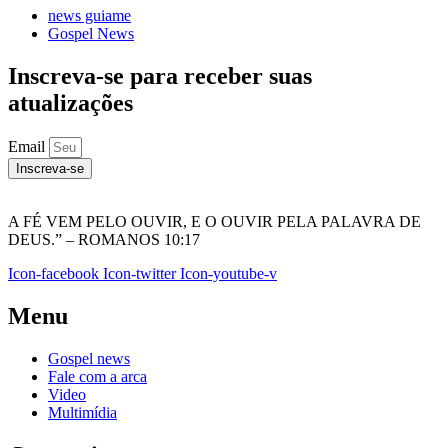
news guiame
Gospel News
Inscreva-se para receber suas
atualizações
Email
Inscreva-se
A FÉ VEM PELO OUVIR, E O OUVIR PELA PALAVRA DE
DEUS.” – ROMANOS 10:17
Icon-facebook
Icon-twitter
Icon-youtube-v
Menu
Gospel news
Fale com a arca
Video
Multimídia