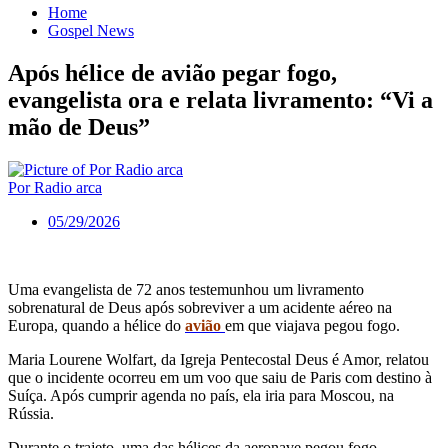
Home
Gospel News
Após hélice de avião pegar fogo,
evangelista ora e relata livramento: “Vi a
mão de Deus”
Por Radio arca
05/29/2026
Uma evangelista de 72 anos testemunhou um livramento
sobrenatural de Deus após sobreviver a um acidente aéreo na
Europa, quando a hélice do
avião
em que viajava pegou fogo.
Maria Lourene Wolfart, da Igreja Pentecostal Deus é Amor, relatou
que o incidente ocorreu em um voo que saiu de Paris com destino à
Suíça. Após cumprir agenda no país, ela iria para Moscou, na
Rússia.
Durante o trajeto, uma das hélices da aeronave pegou fogo,