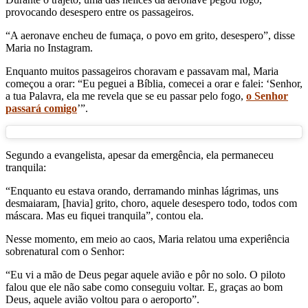
provocando desespero entre os passageiros.
“A aeronave encheu de fumaça, o povo em grito, desespero”, disse
Maria no Instagram.
Enquanto muitos passageiros choravam e passavam mal, Maria
começou a orar: “Eu peguei a Bíblia, comecei a orar e falei: ‘Senhor,
a tua Palavra, ela me revela que se eu passar pelo fogo,
o Senhor
passará comigo
’”.
Segundo a evangelista, apesar da emergência, ela permaneceu
tranquila:
“Enquanto eu estava orando, derramando minhas lágrimas, uns
desmaiaram, [havia] grito, choro, aquele desespero todo, todos com
máscara. Mas eu fiquei tranquila”, contou ela.
Nesse momento, em meio ao caos, Maria relatou uma experiência
sobrenatural com o Senhor:
“Eu vi a mão de Deus pegar aquele avião e pôr no solo. O piloto
falou que ele não sabe como conseguiu voltar. E, graças ao bom
Deus, aquele avião voltou para o aeroporto”.