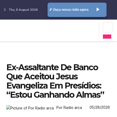
play_arrow
Thu, 6 August 2026
🎵 Ouça nossa rádio agora
Ex-Assaltante De Banco
Que Aceitou Jesus
Evangeliza Em Presídios:
“Estou Ganhando Almas”
05/28/2026
Por Radio arca