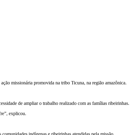
ação missionária promovida na tribo Ticuna, na região amazônica.
cessidade de ampliar o trabalho realizado com as famílias ribeirinhas.
re”, explicou.
s comunidades indígenas e ribeirinhas atendidas pela missão.