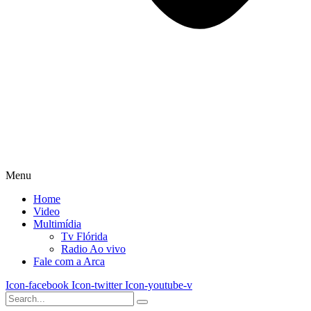
Menu
Home
Video
Multimídia
Tv Flórida
Radio Ao vivo
Fale com a Arca
Icon-facebook
Icon-twitter
Icon-youtube-v