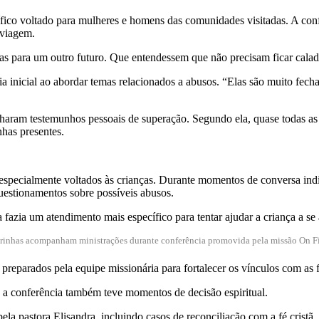
ífico voltado para mulheres e homens das comunidades visitadas. A conf
 viagem.
as para um outro futuro. Que entendessem que não precisam ficar cala
 inicial ao abordar temas relacionados a abusos. “Elas são muito fecha
haram testemunhos pessoais de superação. Segundo ela, quase todas as 
nhas presentes.
especialmente voltados às crianças. Durante momentos de conversa ind
uestionamentos sobre possíveis abusos.
azia um atendimento mais específico para tentar ajudar a criança a se a
irinhas acompanham ministrações durante conferência promovida pela missão On Fir
reparados pela equipe missionária para fortalecer os vínculos com as f
, a conferência também teve momentos de decisão espiritual.
a pastora Elisandra, incluindo casos de reconciliação com a fé cristã.