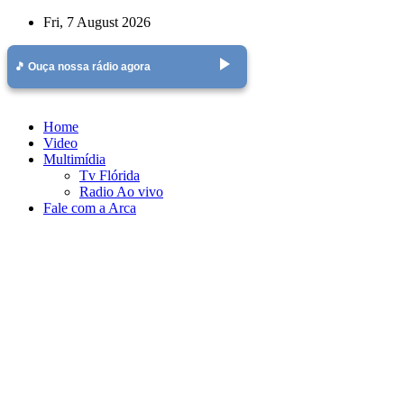
Skip
Fri, 7 August 2026
to
content
play_arrow
🎵 Ouça nossa rádio agora
Home
Video
Multimídia
Tv Flórida
Radio Ao vivo
Fale com a Arca