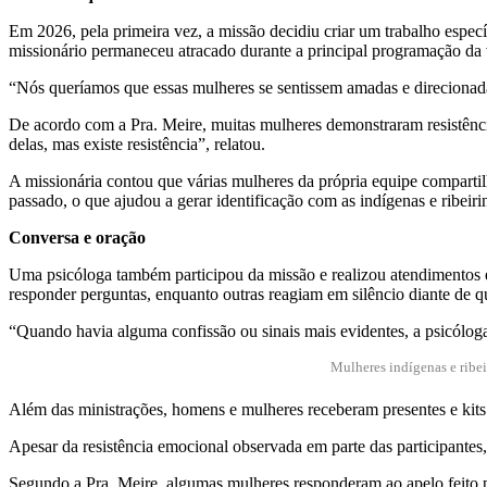
Em 2026, pela primeira vez, a missão decidiu criar um trabalho espec
missionário permaneceu atracado durante a principal programação da
“Nós queríamos que essas mulheres se sentissem amadas e direcionad
De acordo com a Pra. Meire, muitas mulheres demonstraram resistência
delas, mas existe resistência”, relatou.
A missionária contou que várias mulheres da própria equipe compartil
passado, o que ajudou a gerar identificação com as indígenas e ribeiri
Conversa e oração
Uma psicóloga também participou da missão e realizou atendimentos 
responder perguntas, enquanto outras reagiam em silêncio diante de q
“Quando havia alguma confissão ou sinais mais evidentes, a psicóloga f
Mulheres indígenas e ribe
Além das ministrações, homens e mulheres receberam presentes e kits p
Apesar da resistência emocional observada em parte das participantes
Segundo a Pra. Meire, algumas mulheres responderam ao apelo feito pel