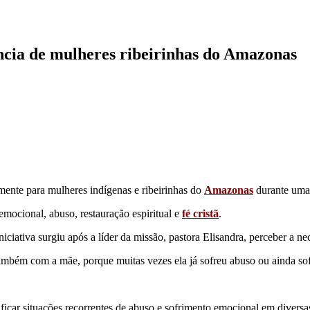
ncia de mulheres ribeirinhas do Amazonas
mente para mulheres indígenas e ribeirinhas do
Amazonas
durante uma 
emocional, abuso, restauração espiritual e
fé cristã
.
iciativa surgiu após a líder da missão, pastora Elisandra, perceber a ne
r também com a mãe, porque muitas vezes ela já sofreu abuso ou ainda sof
ficar situações recorrentes de abuso e sofrimento emocional em diversa