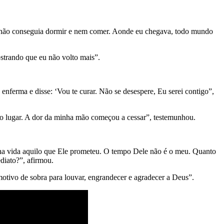
“Eu não conseguia dormir e nem comer. Aonde eu chegava, todo mundo
ostrando que eu não volto mais”.
nferma e disse: ‘Vou te curar. Não se desespere, Eu serei contigo”,
do lugar. A dor da minha mão começou a cessar”, testemunhou.
.
ha vida aquilo que Ele prometeu. O tempo Dele não é o meu. Quanto
diato?”, afirmou.
tivo de sobra para louvar, engrandecer e agradecer a Deus”.