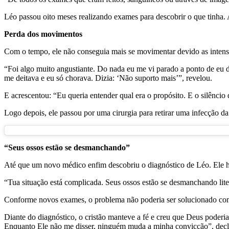
Léo passou oito meses realizando exames para descobrir o que tinha
Perda dos movimentos
Com o tempo, ele não conseguia mais se movimentar devido as intens
“Foi algo muito angustiante. Do nada eu me vi parado a ponto de eu
me deitava e eu só chorava. Dizia: ‘Não suporto mais’”, revelou.
E acrescentou: “Eu queria entender qual era o propósito. E o silêncio
Logo depois, ele passou por uma cirurgia para retirar uma infecção d
“Seus ossos estão se desmanchando”
Até que um novo médico enfim descobriu o diagnóstico de Léo. Ele ha
“Tua situação está complicada. Seus ossos estão se desmanchando lit
Conforme novos exames, o problema não poderia ser solucionado com
Diante do diagnóstico, o cristão manteve a fé e creu que Deus poderi
Enquanto Ele não me disser, ninguém muda a minha convicção”, decl