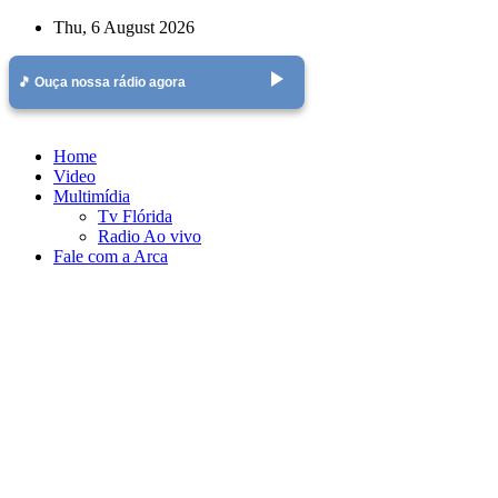
Skip
Thu, 6 August 2026
to
content
play_arrow
🎵 Ouça nossa rádio agora
Home
Video
Multimídia
Tv Flórida
Radio Ao vivo
Fale com a Arca