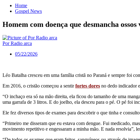
Home
Gospel News
Homem com doença que desmancha ossos vi
Por Radio arca
05/22/2026
Léo Batalha cresceu em uma família cristã no Paraná e sempre foi con
Em 2016, o cristão começou a sentir
fortes dores
no dedo indicador e
“O inchaço era só na mão direita, ela ficou do tamanho de uma manga.
uma garrafa de 3 litros. E do joelho, ela desceu para o pé. O pé foi
Ele fez diversos tipos de exames para descobrir o que tinha e consulto
“Primeiro me disseram que eu estava com dengue. Fui medicado, mas 
movimento repetitivo e engessaram a minha mão. E nada resolvia”, l
“De todos os exames que eram feitos, sanguíneos ou através de imagem