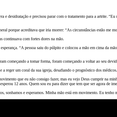
ra e desidratação e precisou parar com o tratamento para a artrite. 
eral porque acreditava que iria morrer: “As circunstâncias estão me m
as continuava com fortes dores na mão.
esperança. “A pessoa saiu do púlpito e colocou a mão em cima da mão e
s foram começando a tomar forma, foram começando a voltar ao seu devi
 a reger um coral da sua igreja, desafiando o prognóstico dos médicos
movimento que eu não consigo fazer, mas eu vejo Deus cumprir na min
 esperou 12 anos. Quem sou eu para dizer que tem que ser agora de ime
imos, sonhamos e esperamos. Minha mão está em movimento. Eu tenho mo