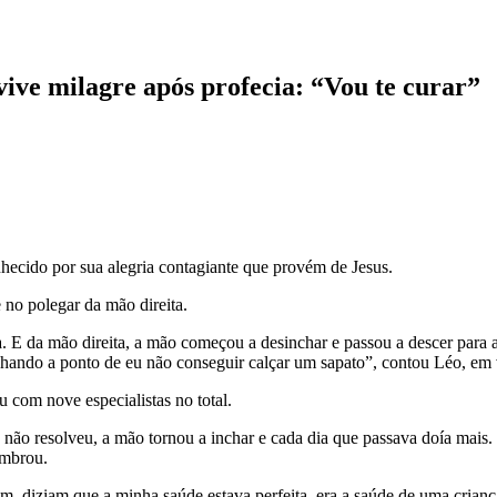
ve milagre após profecia: “Vou te curar”
hecido por sua alegria contagiante que provém de Jesus.
 no polegar da mão direita.
 E da mão direita, a mão começou a desinchar e passou a descer para a 
 inchando a ponto de eu não conseguir calçar um sapato”, contou Léo, em
u com nove especialistas no total.
não resolveu, a mão tornou a inchar e cada dia que passava doía mais
embrou.
, diziam que a minha saúde estava perfeita, era a saúde de uma crianç