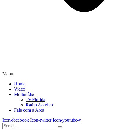
Menu
Home
Video
Multimídia
Tv Flórida
Radio Ao vivo
Fale com a Arca
Icon-facebook
Icon-twitter
Icon-youtube-v