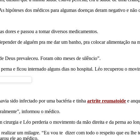
. As hipóteses dos médicos para algumas doenças deram negativo e não
as dores e passou a tomar diversos medicamentos.
 depender de alguém pra me dar um banho, pra colocar alimentação na
 de Deus prevaleceu. Foram oito meses de silêncio”.
a perna e ficou internado alguns dias no hospital. Léo recuperou o mov
via sido infectado por uma bactéria e tinha
artrite reumatoide
e anqu
eralmente”, informou o médico.
 cirurgia e Léo perderia o movimento da mão direita e da perna ao 
a realizar um milagre. “Eu vou te dizer com todo o respeito que eu lhe 
arou ele ao médico.