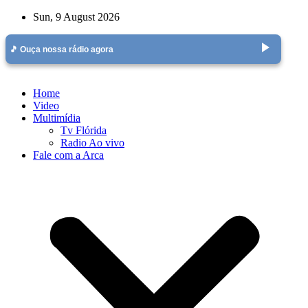
Skip
Sun, 9 August 2026
to
content
play_arrow
🎵 Ouça nossa rádio agora
Home
Video
Multimídia
Tv Flórida
Radio Ao vivo
Fale com a Arca