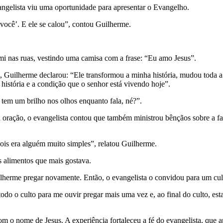
vangelista viu uma oportunidade para apresentar o Evangelho.
 você’. E ele se calou”, contou Guilherme.
 nas ruas, vestindo uma camisa com a frase: “Eu amo Jesus”.
 Guilherme declarou: “Ele transformou a minha história, mudou toda a m
 história e a condição que o senhor está vivendo hoje”.
em um brilho nos olhos enquanto fala, né?”.
a oração, o evangelista contou que também ministrou bênçãos sobre a fa
ois era alguém muito simples”, relatou Guilherme.
s alimentos que mais gostava.
ilherme pregar novamente. Então, o evangelista o convidou para um c
 todo o culto para me ouvir pregar mais uma vez e, ao final do culto, e
m o nome de Jesus. A experiência fortaleceu a fé do evangelista, que ap