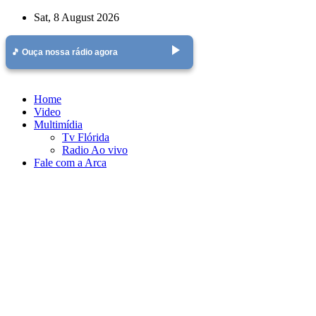
Skip
Sat, 8 August 2026
to
content
play_arrow
🎵 Ouça nossa rádio agora
Home
Video
Multimídia
Tv Flórida
Radio Ao vivo
Fale com a Arca