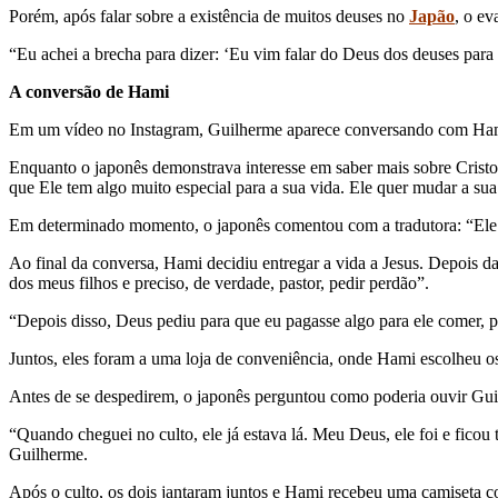
Porém, após falar sobre a existência de muitos deuses no
Japão
, o e
“Eu achei a brecha p
ara dizer: ‘Eu vim falar do Deus dos deuses para
A conversão de Hami
Em um vídeo no Instagram, Guilherme aparece conversando com Hami
Enquanto o japonês demonstrava interesse em saber mais sobre Cristo,
que Ele tem algo muito especial para a sua vida. Ele quer mudar a sua
Em determinado momento, o japonês comentou com a tradutora: “Ele t
Ao final da conversa, Hami decidiu entregar a vida a Jesus. Depois d
dos meus filhos e preciso, de verdade, pastor, pedir perdão”.
“Depois disso, Deus pediu para que eu pagasse algo para ele comer, p
Juntos, eles foram a uma loja de conveniência, onde Hami escolheu o
Antes de se despedirem, o japonês perguntou como poderia ouvir Gu
“Quando cheguei no culto, ele já estava lá. Meu Deus, ele foi e ficou
Guilherme.
Após o culto, os dois jantaram juntos e Hami recebeu uma camiseta co