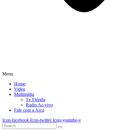
Menu
Home
Video
Multimídia
Tv Flórida
Radio Ao vivo
Fale com a Arca
Icon-facebook
Icon-twitter
Icon-youtube-v