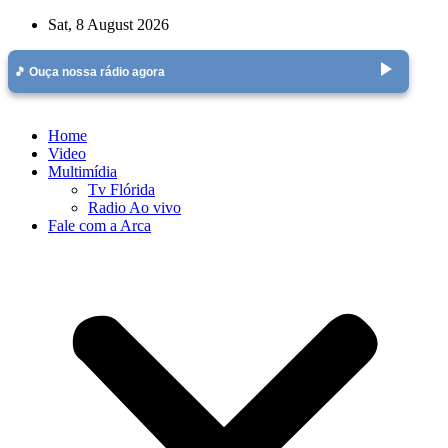
Skip
Sat, 8 August 2026
to
content
play_arrow
🎵 Ouça nossa rádio agora
Home
Video
Multimídia
Tv Flórida
Radio Ao vivo
Fale com a Arca