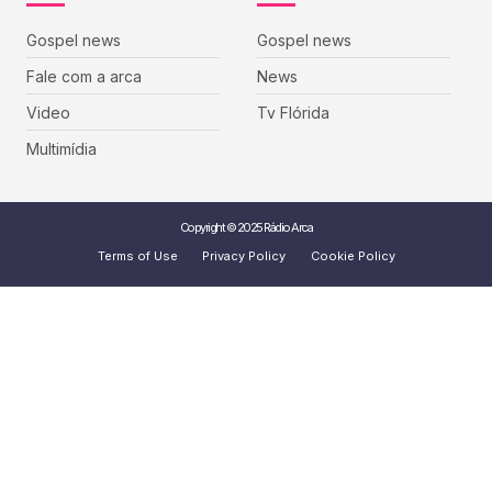
Gospel news
Gospel news
Fale com a arca
News
Video
Tv Flórida
Multimídia
Copyright © 2025 Rádio Arca
Terms of Use
Privacy Policy
Cookie Policy