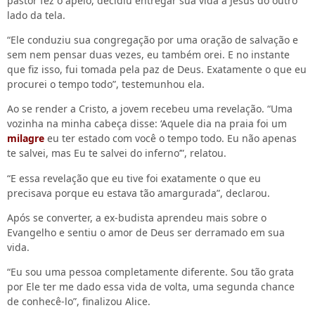
pastor fez o apelo, decidiu entregar sua vida a Jesus do outro
lado da tela.
“Ele conduziu sua congregação por uma oração de salvação e
sem nem pensar duas vezes, eu também orei. E no instante
que fiz isso, fui tomada pela paz de Deus. Exatamente o que eu
procurei o tempo todo”, testemunhou ela.
Ao se render a Cristo, a jovem recebeu uma revelação. “Uma
vozinha na minha cabeça disse: ‘Aquele dia na praia foi um
milagre
eu ter estado com você o tempo todo. Eu não apenas
te salvei, mas Eu te salvei do inferno’”, relatou.
“E essa revelação que eu tive foi exatamente o que eu
precisava porque eu estava tão amargurada”, declarou.
Após se converter, a ex-budista aprendeu mais sobre o
Evangelho e sentiu o amor de Deus ser derramado em sua
vida.
“Eu sou uma pessoa completamente diferente. Sou tão grata
por Ele ter me dado essa vida de volta, uma segunda chance
de conhecê-lo”, finalizou Alice.