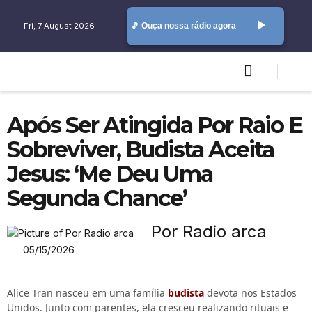
play_arrow
Fri, 7 August 2026
🎵 Ouça nossa rádio agora
Após Ser Atingida Por Raio E
Sobreviver, Budista Aceita
Jesus: ‘Me Deu Uma
Segunda Chance’
Por Radio arca
05/15/2026
Alice Tran nasceu em uma família
budista
devota nos Estados
Unidos. Junto com parentes, ela cresceu realizando rituais e