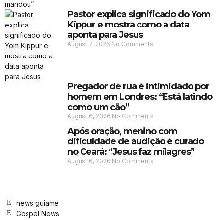
Pastor explica significado do Yom
Kippur e mostra como a data
aponta para Jesus
August 7, 2026
No Comments
Pregador de rua é intimidado por
homem em Londres: “Está latindo
como um cão”
August 6, 2026
No Comments
Após oração, menino com
dificuldade de audição é curado
no Ceará: “Jesus faz milagres”
August 6, 2026
No Comments
news guiame
Gospel News