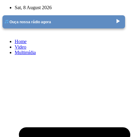
Skip
Sat, 8 August 2026
to
content
play_arrow
Ouça nossa rádio agora
Home
Video
Multimídia