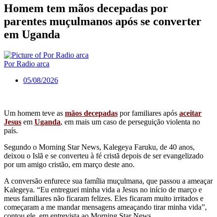
Homem tem mãos decepadas por
parentes muçulmanos após se converter
em Uganda
Por Radio arca
05/08/2026
Um homem teve as
mãos decepadas
por familiares após
aceitar
Jesus
em
Uganda
, em mais um caso de perseguição violenta no
país.
Segundo o Morning Star News, Kalegeya Faruku, de 40 anos,
deixou o Islã e se converteu à fé cristã depois de ser evangelizado
por um amigo cristão, em março deste ano.
A conversão enfurece sua família muçulmana, que passou a ameaçar
Kalegeya. “Eu entreguei minha vida a Jesus no início de março e
meus familiares não ficaram felizes. Eles ficaram muito irritados e
começaram a me mandar mensagens ameaçando tirar minha vida”,
contou ele, em entrevista ao Morning Star News.