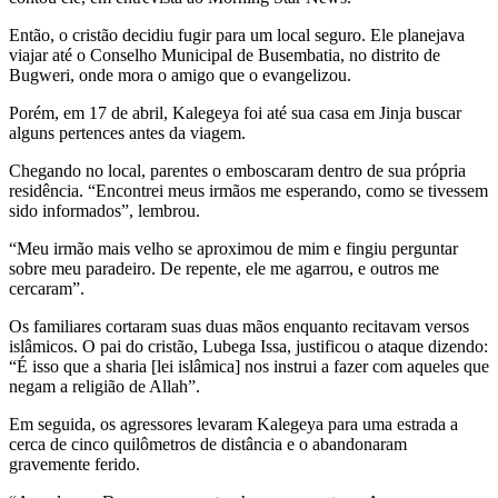
Então, o cristão decidiu fugir para um local seguro. Ele planejava
viajar até o Conselho Municipal de Busembatia, no distrito de
Bugweri, onde mora o amigo que o evangelizou.
Porém, em 17 de abril, Kalegeya foi até sua casa em Jinja buscar
alguns pertences antes da viagem.
Chegando no local, parentes o emboscaram dentro de sua própria
residência. “Encontrei meus irmãos me esperando, como se tivessem
sido informados”, lembrou.
“Meu irmão mais velho se aproximou de mim e fingiu perguntar
sobre meu paradeiro. De repente, ele me agarrou, e outros me
cercaram”.
Os familiares cortaram suas duas mãos enquanto recitavam versos
islâmicos. O pai do cristão, Lubega Issa, justificou o ataque dizendo:
“É isso que a sharia [lei islâmica] nos instrui a fazer com aqueles que
negam a religião de Allah”.
Em seguida, os agressores levaram Kalegeya para uma estrada a
cerca de cinco quilômetros de distância e o abandonaram
gravemente ferido.