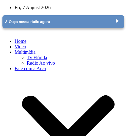
Skip
Fri, 7 August 2026
to
content
play_arrow
🎵 Ouça nossa rádio agora
Home
Video
Multimídia
Tv Flórida
Radio Ao vivo
Fale com a Arca