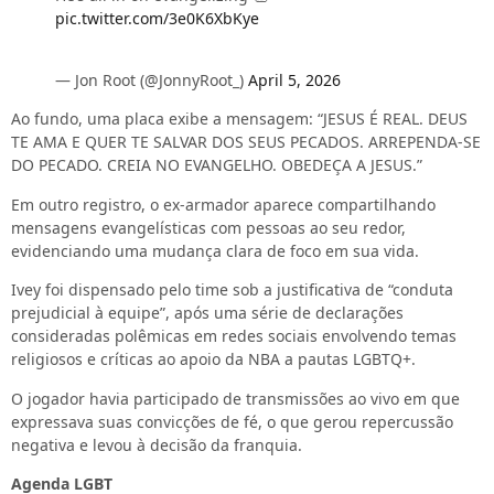
pic.twitter.com/3e0K6XbKye
— Jon Root (@JonnyRoot_)
April 5, 2026
Ao fundo, uma placa exibe a mensagem: “JESUS É REAL. DEUS
TE AMA E QUER TE SALVAR DOS SEUS PECADOS. ARREPENDA-SE
DO PECADO. CREIA NO EVANGELHO. OBEDEÇA A JESUS.”
Em outro registro, o ex-armador aparece compartilhando
mensagens evangelísticas com pessoas ao seu redor,
evidenciando uma mudança clara de foco em sua vida.
Ivey foi dispensado pelo time sob a justificativa de “conduta
prejudicial à equipe”, após uma série de declarações
consideradas polêmicas em redes sociais envolvendo temas
religiosos e críticas ao apoio da NBA a pautas LGBTQ+.
O jogador havia participado de transmissões ao vivo em que
expressava suas convicções de fé, o que gerou repercussão
negativa e levou à decisão da franquia.
Agenda LGBT