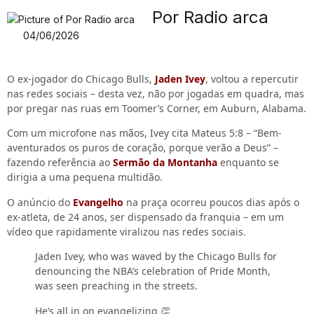
Por Radio arca
04/06/2026
O ex-jogador do Chicago Bulls,
Jaden Ivey
, voltou a repercutir
nas redes sociais – desta vez, não por jogadas em quadra, mas
por pregar nas ruas em Toomer’s Corner, em Auburn, Alabama.
Com um microfone nas mãos, Ivey cita Mateus 5:8 – “Bem-
aventurados os puros de coração, porque verão a Deus” –
fazendo referência ao
Sermão da Montanha
enquanto se
dirigia a uma pequena multidão.
O anúncio do
Evangelho
na praça ocorreu poucos dias após o
ex-atleta, de 24 anos, ser dispensado da franquia – em um
vídeo que rapidamente viralizou nas redes sociais.
Jaden Ivey, who was waved by the Chicago Bulls for
denouncing the NBA’s celebration of Pride Month,
was seen preaching in the streets.
He’s all in on evangelizing 👏