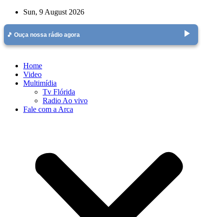
Skip
Sun, 9 August 2026
to
content
play_arrow
🎵 Ouça nossa rádio agora
Home
Video
Multimídia
Tv Flórida
Radio Ao vivo
Fale com a Arca