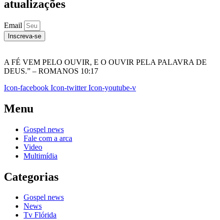
atualizações
Email
Inscreva-se
A FÉ VEM PELO OUVIR, E O OUVIR PELA PALAVRA DE
DEUS.” – ROMANOS 10:17
Icon-facebook
Icon-twitter
Icon-youtube-v
Menu
Gospel news
Fale com a arca
Video
Multimídia
Categorias
Gospel news
News
Tv Flórida