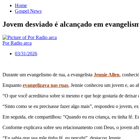
Home
Gospel News
Jovem desviado é alcançado em evangelism
Por Radio arca
03/31/2026
Durante um evangelismo de rua, a evangelista
Jennie Allen
, conheci
Enquanto
evangelizava nas ruas
, Jennie conheceu um jovem e, ao ab
“O que você acreditava sobre si mesmo e que hoje gostaria de deixar d
“Sinto como se eu precisasse fazer algo mais”, respondeu o jovem, ex
Em seguida, ele compartilhou: “Quando eu era criança, eu tinha fé. E
Conforme explicava sobre seu relacionamento com Deus, o jovem afirmo
“Eu sabia que sua mãe tinha fé, eu percebi”, destacou Jennie.