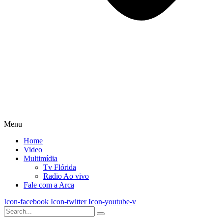
Menu
Home
Video
Multimídia
Tv Flórida
Radio Ao vivo
Fale com a Arca
Icon-facebook
Icon-twitter
Icon-youtube-v