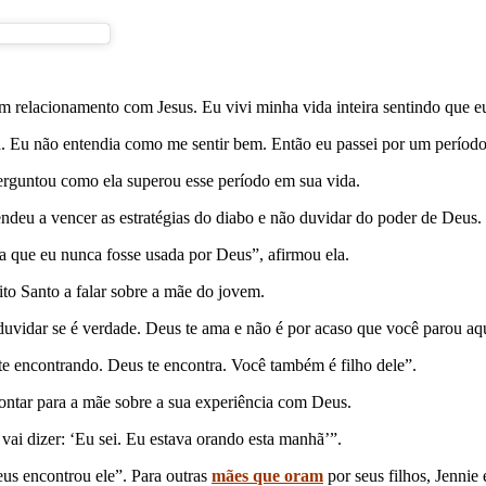
 relacionamento com Jesus. Eu vivi minha vida inteira sentindo que eu 
ça. Eu não entendia como me sentir bem. Então eu passei por um perío
perguntou como ela superou esse período em sua vida.
endeu a vencer as estratégias do diabo e não duvidar do poder de Deus.
ra que eu nunca fosse usada por Deus”, afirmou ela.
ito Santo a falar sobre a mãe do jovem.
duvidar se é verdade. Deus te ama e não é por acaso que você parou aq
te encontrando. Deus te encontra. Você também é filho dele”.
contar para a mãe sobre a sua experiência com Deus.
 vai dizer: ‘Eu sei. Eu estava orando esta manhã’”.
us encontrou ele”. Para outras
mães que oram
por seus filhos, Jenni