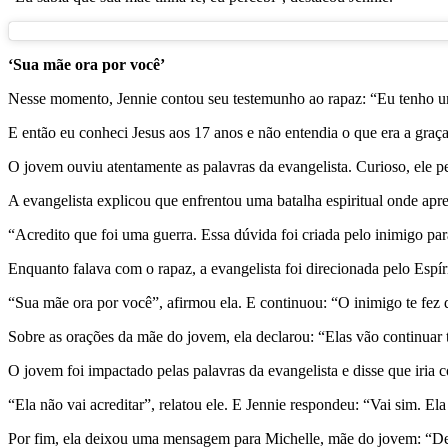
‘Sua mãe ora por você’
Nesse momento, Jennie contou seu testemunho ao rapaz:
“Eu tenho um
E então eu conheci Jesus aos 17 anos e não entendia o que era a gra
O jovem ouviu atentamente as palavras da evangelista. Curioso, ele 
A evangelista explicou que enfrentou uma batalha espiritual onde apr
“Acredito que foi uma guerra. Essa dúvida foi criada pelo inimigo pa
Enquanto falava com o rapaz, a evangelista foi direcionada pelo Espír
“Sua mãe ora por você”, afirmou ela. E continuou: “O inimigo te fez 
Sobre as orações da mãe do jovem, ela declarou: “Elas vão continuar 
O jovem foi impactado pelas palavras da evangelista e disse que iria 
“Ela não vai acreditar”, relatou ele. E Jennie respondeu: “Vai sim. Ela
Por fim, ela deixou uma mensagem para Michelle, mãe do jovem: “De