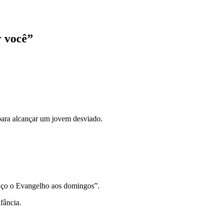
r você”
 para alcançar um jovem desviado.
 ouço o Evangelho aos domingos”.
fância.