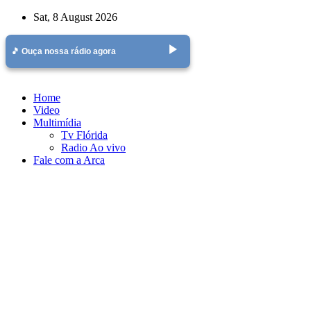
Skip
Sat, 8 August 2026
to
content
play_arrow
🎵 Ouça nossa rádio agora
Home
Video
Multimídia
Tv Flórida
Radio Ao vivo
Fale com a Arca