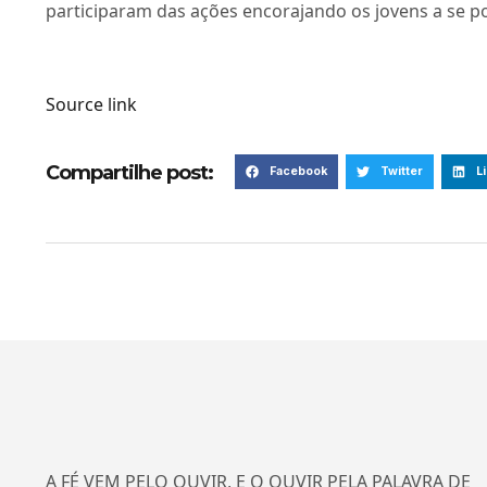
participaram das ações encorajando os jovens a se 
Source link
Compartilhe post:
Facebook
Twitter
L
A FÉ VEM PELO OUVIR, E O OUVIR PELA PALAVRA DE