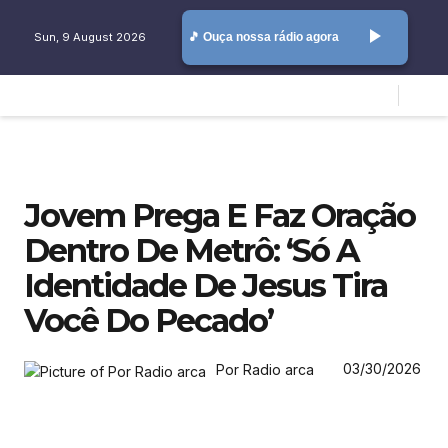
play_arrow
Sun, 9 August 2026
🎵 Ouça nossa rádio agora
Jovem Prega E Faz Oração
Dentro De Metrô: ‘Só A
Identidade De Jesus Tira
Você Do Pecado’
03/30/2026
Por Radio arca