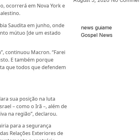
August 5, 2026
No Commen
io, ocorrerá em Nova York e
alestino.
ábia Saudita em junho, onde
news guiame
ento mútuo [de um estado
Gospel News
”, continuou Macron. “Farei
usto. E também porque
mita que todos que defendem
lara sua posição na luta
srael – como o Irã –, além de
a na região”, declarou.
uiria para a segurança
 das Relações Exteriores de