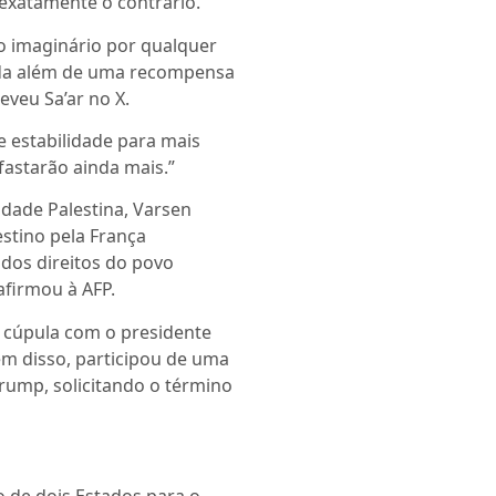
a exatamente o contrário.
no imaginário por qualquer
nada além de uma recompensa
veu Sa’ar no X.
e estabilidade para mais
afastarão ainda mais.”
idade Palestina, Varsen
stino pela França
 dos direitos do povo
afirmou à AFP.
 cúpula com o presidente
Além disso, participou de uma
rump, solicitando o término