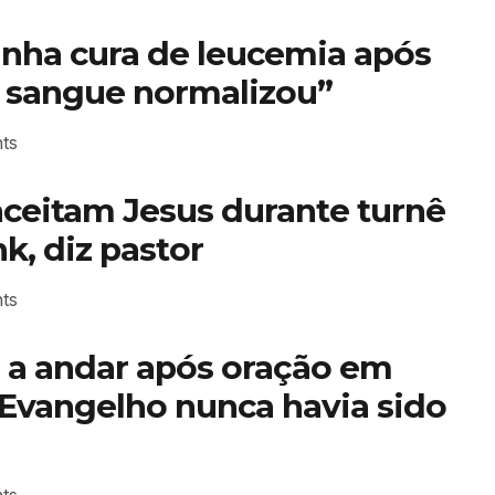
unha cura de leucemia após
u sangue normalizou”
ts
aceitam Jesus durante turnê
k, diz pastor
ts
ta a andar após oração em
 Evangelho nunca havia sido