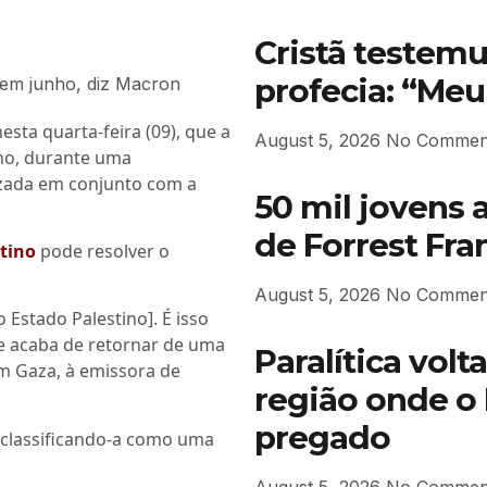
Cristã testem
profecia: “Me
esta quarta-feira (09), que a
August 5, 2026
No Commen
ho, durante uma
zada em conjunto com a
50 mil jovens 
de Forrest Fran
tino
pode resolver o
August 5, 2026
No Commen
Estado Palestino]. É isso
e acaba de retornar de uma
Paralítica vol
om Gaza, à emissora de
região onde o
pregado
, classificando-a como uma