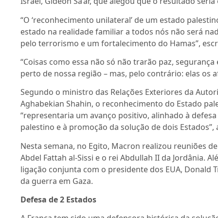
Israel, Gideon Sa’ar, que alegou que o resultado seri
“O ‘reconhecimento unilateral’ de um estado palesti
estado na realidade familiar a todos nós não será 
pelo terrorismo e um fortalecimento do Hamas”, escre
“Coisas como essa não só não trarão paz, segurança 
perto de nossa região – mas, pelo contrário: elas os 
Segundo o ministro das Relações Exteriores da Autor
Aghabekian Shahin, o reconhecimento do Estado pale
“representaria um avanço positivo, alinhado à defesa
palestino e à promoção da solução de dois Estados”, 
Nesta semana, no Egito, Macron realizou reuniões de
Abdel Fattah al-Sissi e o rei Abdullah II da Jordânia. 
ligação conjunta com o presidente dos EUA, Donald T
da guerra em Gaza.
Defesa de 2 Estados