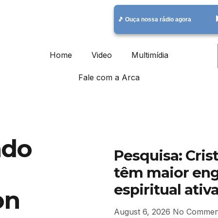
play_
🎵 Ouça nossa rádio agora
Home
Video
Multimídia
Fale com a Arca
ado
Pesquisa: Cri
têm maior eng
espiritual ativ
on
August 6, 2026
No Commen