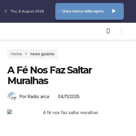
play_arrow
Thu, 6 August 2026
Ouça nossa rádio agora
Home
news guiame
A Fé Nos Faz Saltar
Muralhas
04/11/2025
Por Radio arca