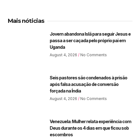
Mais nóticias
Jovem abandona Islã para seguir Jesus e
passa a ser caçada pelo próprio pai em
Uganda
August 4, 2026
No Comments
Seis pastores são condenados à prisão
após falsa acusação de conversão
forçada na Índia
August 4, 2026
No Comments
Venezuela: Mulher relata experiência com
Deus durante os 4 dias em que ficou sob
escombros