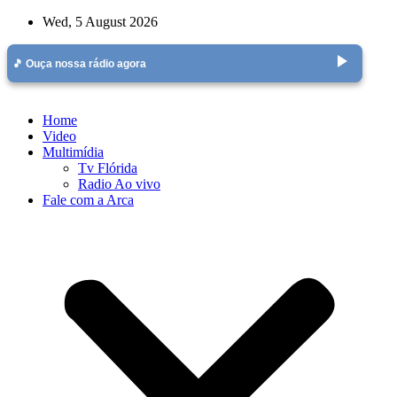
Skip
Wed, 5 August 2026
to
content
play_arrow
🎵 Ouça nossa rádio agora
Home
Video
Multimídia
Tv Flórida
Radio Ao vivo
Fale com a Arca