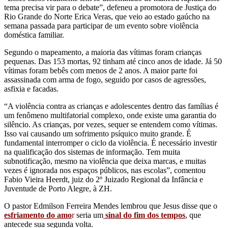
tema precisa vir para o debate”, defeneu a promotora de Justiça do
Rio Grande do Norte Erica Veras, que veio ao estado gaúcho na
semana passada para participar de um evento sobre violência
doméstica familiar.
Segundo o mapeamento, a maioria das vítimas foram crianças
pequenas. Das 153 mortas, 92 tinham até cinco anos de idade. Já 50
vítimas foram bebês com menos de 2 anos. A maior parte foi
assassinada com arma de fogo, seguido por casos de agressões,
asfixia e facadas.
“A violência contra as crianças e adolescentes dentro das famílias é
um fenômeno multifatorial complexo, onde existe uma garantia do
silêncio. As crianças, por vezes, sequer se entendem como vítimas.
Isso vai causando um sofrimento psíquico muito grande. É
fundamental interromper o ciclo da violência. É necessário investir
na qualificação dos sistemas de informação. Tem muita
subnotificação, mesmo na violência que deixa marcas, e muitas
vezes é ignorada nos espaços públicos, nas escolas”, comentou
Fabio Vieira Heerdt, juiz do 2º Juizado Regional da Infância e
Juventude de Porto Alegre, à ZH.
O pastor Edmilson Ferreira Mendes lembrou que Jesus disse que o
esfriamento do amo
r
seria um
sinal do fim dos tempos
, que
antecede sua segunda volta.