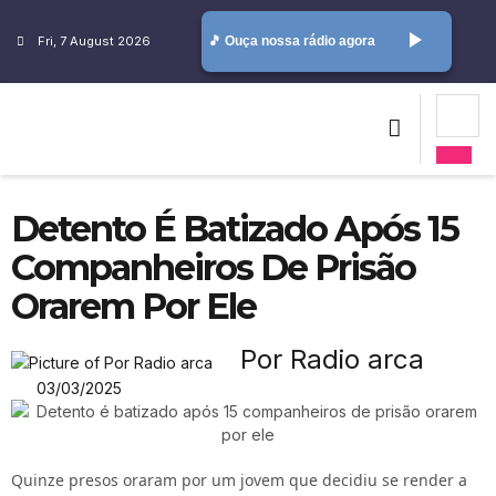
play_arrow
Fri, 7 August 2026
🎵 Ouça nossa rádio agora
Detento É Batizado Após 15
Companheiros De Prisão
Orarem Por Ele
Por Radio arca
03/03/2025
Quinze presos oraram por um jovem que decidiu se render a