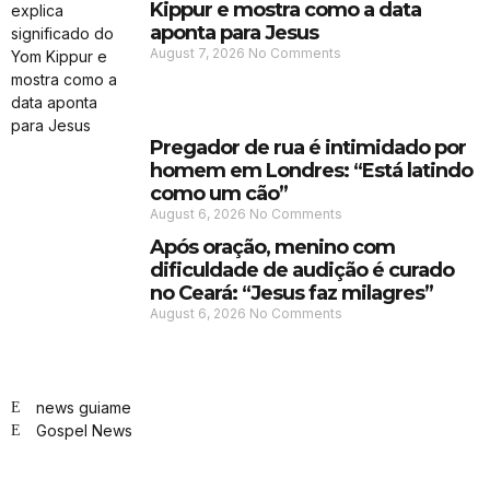
Kippur e mostra como a data
aponta para Jesus
August 7, 2026
No Comments
Pregador de rua é intimidado por
homem em Londres: “Está latindo
como um cão”
August 6, 2026
No Comments
Após oração, menino com
dificuldade de audição é curado
no Ceará: “Jesus faz milagres”
August 6, 2026
No Comments
news guiame
Gospel News