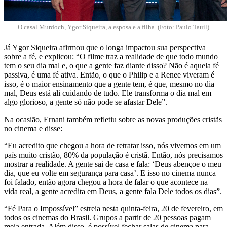
O casal Murdoch, Ygor Siqueira, a esposa e a filha. (Foto: Paulo Tauil)
Já Ygor Siqueira afirmou que o longa impactou sua perspectiva
sobre a fé, e explicou: “O filme traz a realidade de que todo mundo
tem o seu dia mal e, o que a gente faz diante disso? Não é aquela fé
passiva, é uma fé ativa. Então, o que o Philip e a Renee viveram é
isso, é o maior ensinamento que a gente tem, é que, mesmo no dia
mal, Deus está ali cuidando de tudo. Ele transforma o dia mal em
algo glorioso, a gente só não pode se afastar Dele”.
Na ocasião, Ernani também refletiu sobre as novas produções cristãs
no cinema e disse:
“Eu acredito que chegou a hora de retratar isso, nós vivemos em um
país muito cristão, 80% da população é cristã. Então, nós precisamos
mostrar a realidade. A gente sai de casa e fala: ‘Deus abençoe o meu
dia, que eu volte em segurança para casa’. E isso no cinema nunca
foi falado, então agora chegou a hora de falar o que acontece na
vida real, a gente acredita em Deus, a gente fala Dele todos os dias”.
“Fé Para o Impossível” estreia nesta quinta-feira, 20 de fevereiro, em
todos os cinemas do Brasil. Grupos a partir de 20 pessoas pagam
meia entrada. Além disso, é possível fechar salas de cinema para