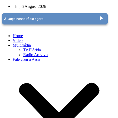
Skip
Thu, 6 August 2026
to
content
play_arrow
🎵 Ouça nossa rádio agora
Home
Video
Multimídia
Tv Flórida
Radio Ao vivo
Fale com a Arca