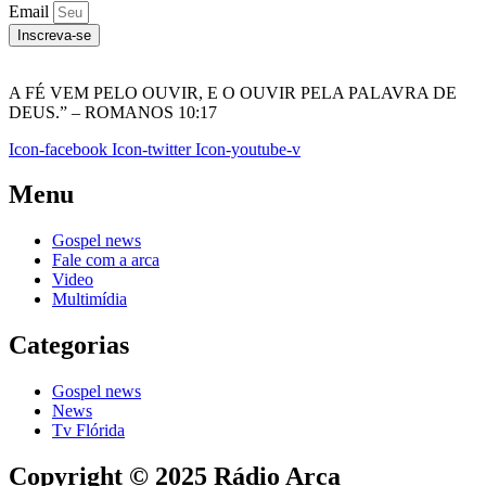
Email
Inscreva-se
A FÉ VEM PELO OUVIR, E O OUVIR PELA PALAVRA DE
DEUS.” – ROMANOS 10:17
Icon-facebook
Icon-twitter
Icon-youtube-v
Menu
Gospel news
Fale com a arca
Video
Multimídia
Categorias
Gospel news
News
Tv Flórida
Copyright © 2025 Rádio Arca