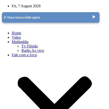
Skip
Fri, 7 August 2026
to
content
play_arrow
🎵 Ouça nossa rádio agora
Home
Video
Multimídia
Tv Flórida
Radio Ao vivo
Fale com a Arca