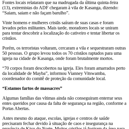
Fontes locais relataram que na madrugada da última quinta-feira
(13), extremistas do ADF chegaram à vila de Kasanga, dizendo:
“Saiam, saiam e não façam barulho”.
Vinte homens e mulheres cristãs saíram de suas casas e foram
levados pelos militantes. Mais tarde, moradores locais se uniram
para tentar descobrir a localização do cativeiro e tentar libertar os
cristãos.
Porém, os terroristas voltaram, cercaram a vila e sequestraram outras
50 pessoas. O grupo levou todos os 70 cristãos raptados para uma
igreja na cidade de Kasanga, onde foram brutalmente mortos.
“70 corpos foram descobertos na igreja. Eles foram amarrados perto
da localidade de Mayba”, informou Vianney Vitswamba,
coordenador do comitê de proteção da comunidade local.
“Estamos fartos de massacres”
Algumas famílias das vítimas ainda não conseguiram enterrar seus
entes queridos por causa da falta de segurança na região, conforme a
Portas Abertas.
Antes mesmo do ataque, escolas, igrejas e centros de saúde
precisaram fechar devido à situação de caos e insegurança na
província de Kivu do Norte. Muitos cristãos já fugiram da área para