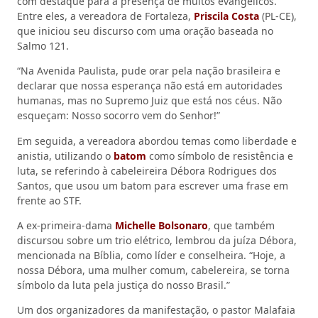
com destaque para a presença de muitos evangélicos.
Entre eles, a vereadora de Fortaleza,
Priscila Costa
(PL-CE),
que iniciou seu discurso com uma oração baseada no
Salmo 121.
“Na Avenida Paulista, pude orar pela nação brasileira e
declarar que nossa esperança não está em autoridades
humanas, mas no Supremo Juiz que está nos céus. Não
esqueçam: Nosso socorro vem do Senhor!”
Em seguida, a vereadora abordou temas como liberdade e
anistia, utilizando o
batom
como símbolo de resistência e
luta, se referindo à cabeleireira Débora Rodrigues dos
Santos, que usou um batom para escrever uma frase em
frente ao STF.
A ex-primeira-dama
Michelle Bolsonaro
, que também
discursou sobre um trio elétrico, lembrou da juíza Débora,
mencionada na Bíblia, como líder e conselheira. “Hoje, a
nossa Débora, uma mulher comum, cabelereira, se torna
símbolo da luta pela justiça do nosso Brasil.”
Um dos organizadores da manifestação, o pastor Malafaia